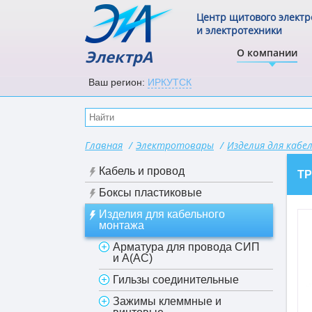
Центр щитового элект
и электротехники
ЭлектрА
О компании
Ваш регион:
ИРКУТСК
Главная
/
Электротовары
/
Изделия для каб
Кабель и провод
Т
Боксы пластиковые
Изделия для кабельного
монтажа
Арматура для провода СИП
и А(АС)
Гильзы соединительные
Зажимы клеммные и