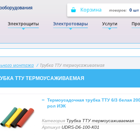
рооборудования
Корзина
0
товаров:
шт
Электрощиты
Электротовары
Услуги
Про
ельного монтажа
/
Трубка ТТУ термоусаживаемая
РУБКА ТТУ ТЕРМОУСАЖИВАЕМАЯ
Термоусадочная трубка ТТУ 6/3 белая 20
рол ИЭК
Категория
Трубка ТТУ термоусаживаемая
Артикул
UDRS-D6-100-K01