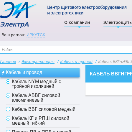
Центр щитового электрооборудования
и электротехники
ЭлектрА
О компании
Электрощит
Ваш регион:
ИРКУТСК
Главная
/
Электротовары
/
Кабель и провод
/
Кабель ВВГнгFRL
Кабель и провод
КАБЕЛЬ ВВГНГF
Кабель NYM медный с
тройной изоляцией
Кабель АВВГ силовой
алюминиевый
Кабель ВВГ силовой медный
Кабель КГ и РПШ силовой
медный гибкий